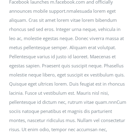
SEARCH
Facebook launches m.facebook.com and officially
FOR:
announces mobile support.nmalesuada lorem eget
aliquam. Cras sit amet lorem vitae lorem bibendum
DONATE
rhoncus sed sed eros. Integer urna neque, vehicula in
leo ac, molestie egestas neque. Donec viverra massa at
metus pellentesque semper. Aliquam erat volutpat.
Pellentesque varius id justo id laoreet. Maecenas et
egestas sapien. Praesent quis suscipit neque. Phasellus
molestie neque libero, eget suscipit ex vestibulum quis.
Quisque eget ultrices lorem. Duis feugiat est in rhoncus
lacinia. Fusce ut vestibulum est. Mauris nisl nisi,
pellentesque id dictum nec, rutrum vitae quam.nnnCum
sociis natoque penatibus et magnis dis parturient
montes, nascetur ridiculus mus. Nullam vel consectetur
risus. Ut enim odio, tempor nec accumsan nec,