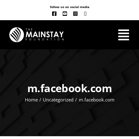
Skip
follow us on social media
to
content
Tog
Nav
ABOUT US
OUR WORK
m.facebook.com
Home
Uncategorized
m.facebook.com
CLASSES
NEW
EVENT CALENDAR