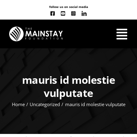
Skip
follow us on social media
to
content
Tog
Nav
ABOUT US
mauris id molestie
OUR WORK
vulputate
CLASSES
NEW
Home
Uncategorized
mauris id molestie vulputate
EVENT CALENDAR