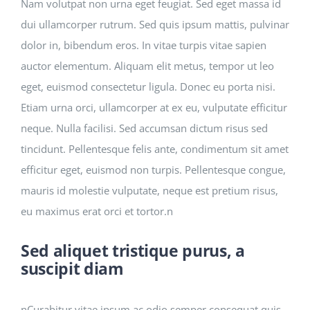
SEARCH
Nam volutpat non urna eget feugiat. Sed eget massa id
FOR:
dui ullamcorper rutrum. Sed quis ipsum mattis, pulvinar
dolor in, bibendum eros. In vitae turpis vitae sapien
DONATE
auctor elementum. Aliquam elit metus, tempor ut leo
eget, euismod consectetur ligula. Donec eu porta nisi.
Etiam urna orci, ullamcorper at ex eu, vulputate efficitur
neque. Nulla facilisi. Sed accumsan dictum risus sed
tincidunt. Pellentesque felis ante, condimentum sit amet
efficitur eget, euismod non turpis. Pellentesque congue,
mauris id molestie vulputate, neque est pretium risus,
eu maximus erat orci et tortor.n
Sed aliquet tristique purus, a
suscipit diam
nCurabitur vitae ipsum ac odio semper consequat quis